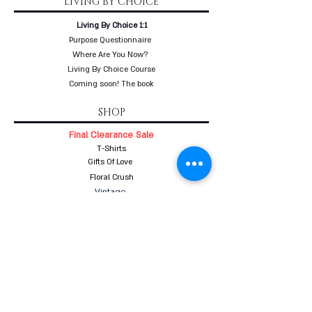
LIVING BY CHOICE
Living By Choice 1:1
Purpose Questionnaire
Where Are You Now?
Living By Choice Course
Coming soon! The book
SHOP
Final Clearance Sale
T-Shirts
Gifts Of Love
Floral Crush
Vintage
Belts
Necklaces
Bracelets
Earrings
Men's Jewelry
PERSONAL STYLING