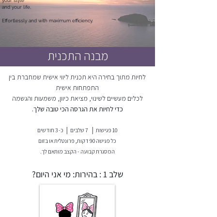
your style
and your life,
Effortlessly and with maximum efficiency.
מבנה התכנית
לחיות מתוך בחירה היא תכנית ליווי אישית שמחברת בין
התפתחות אישית
לכלים מעשיים לשינוי, מציאת כיוון, משמעות והגשמה
כדי לחיות את הגרסה הכי טובה שלך.
10 פגישות │ 7 שלבים │ כ- 3 חודשים
כל פגישה 90 דקות, פרונטלית או בזום
המסגרת קבועה - הקצב מותאם לך.​
שלב 1 : בהירות: מי אני היום?