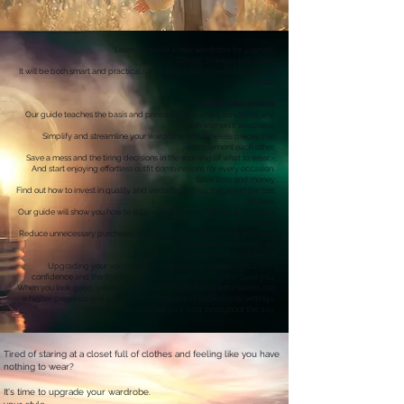
Learn to create a new wardrobe for yourself,
Classic, timeless and iconic
It will be both smart and practical for you, and will be used for different
needs.
Simplify your choices
Our guide teaches the basis and principles of a smart, functional and
stylish women's wardrobe,
Simplify and streamline your wardrobe with timeless pieces that
complement each other.
Save a mess and the tiring decisions in the morning of what to wear -
And start enjoying effortless outfit combinations for every occasion.
Save time and money
Find out how to invest in quality and versatile clothes that stand the test
of time.
Our guide will show you how to shop smart, know what you lack in your
closet,
Reduce unnecessary purchases that you end up not wearing and save
you money in the long run.
Upgrade your style and self-confidence
Upgrading your wardrobe can significantly improve your self-
confidence and the first impression you make on those around you.
When you look good, you feel good, and this confidence translates into
a higher presence and self-esteem in social and professional settings,
and will make you feel your best throughout the day.
Tired of staring at a closet full of clothes and feeling like you have
nothing to wear?
It's time to upgrade your wardrobe.