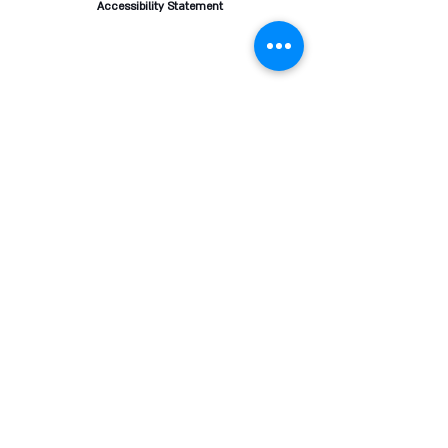
Accessibility Statement
LIVING BY CHOICE
Living By Choice 1:1
Purpose Questionnaire
Where Are You Now?
Living By Choice Course
Coming soon! The book
SHOP
Final Clearance Sale
T-Shirts
Gifts Of Love
Floral Crush
Vintage
Belts
Necklaces
Bracelets
Earrings