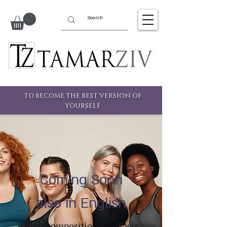
TO BECOME THE BEST VERSION OF
YOURSELF
Coming Soon
also in English